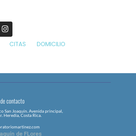
CITAS
DOMICILIO
 de contacto
o San Joaquín. Avenida principal,
ar. Heredia, Costa Rica.
oratoriomartinez.com
aquín de FLores