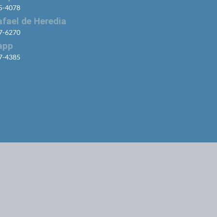
65-4078
afael de Heredia
37-6270
app
97-4385