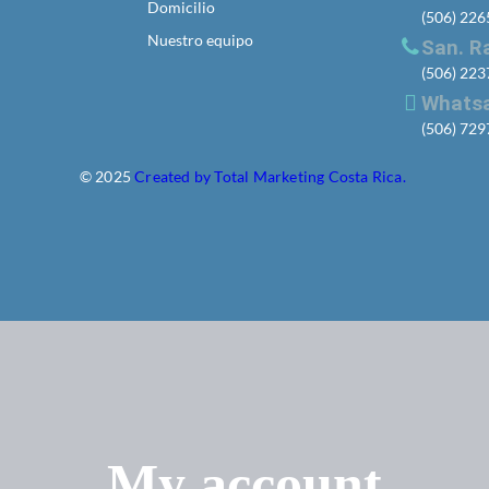
Domicilio
(506) 22
Nuestro equipo
San. R
(506) 22
Whats
(506) 72
© 2025
Created by Total Marketing Costa Rica.
My account