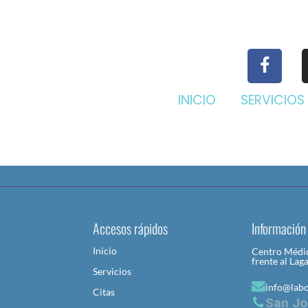
INICIO
SERVICIOS
Accesos rápidos
Información
Inicio
Centro Médic
frente al Lag
Servicios
info@lab
Citas
San Jo