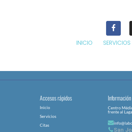
INICIO
SERVICIOS
Accesos rápidos
Información
Inicio
Centro Médic
frente al Lag
Servicios
info@lab
Citas
San Jo