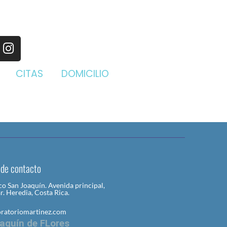
CITAS
DOMICILIO
 de contacto
o San Joaquín. Avenida principal,
ar. Heredia, Costa Rica.
oratoriomartinez.com
aquín de FLores