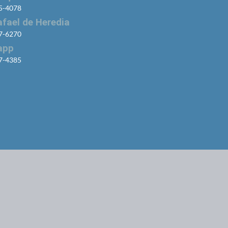
65-4078
afael de Heredia
37-6270
app
97-4385